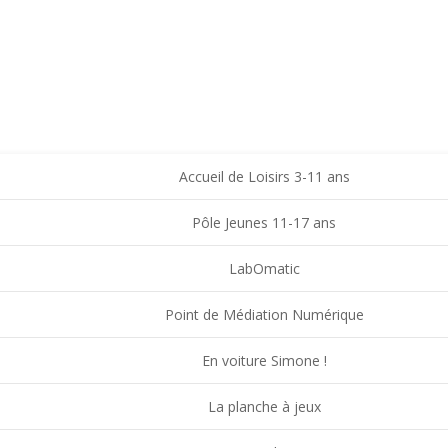
VOIR - FAMILLES RURALES SAINT-CHRISTO VAL
ACCUEIL
Accueil de Loisirs 3-11 ans
Pôle Jeunes 11-17 ans
LabOmatic
Point de Médiation Numérique
En voiture Simone !
La planche à jeux