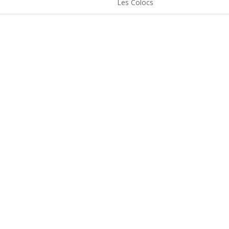
Les Colocs
LES ACTUS
LOCATIONS
AGENDA
CONTACT