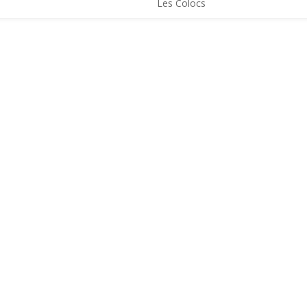
Les Colocs
LES ACTUS
LOCATIONS
AGENDA
CONTACT