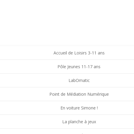
VOIR - FAMILLES RURALES SAINT-CHRISTO VAL
ACCUEIL
Accueil de Loisirs 3-11 ans
Pôle Jeunes 11-17 ans
LabOmatic
Point de Médiation Numérique
En voiture Simone !
La planche à jeux