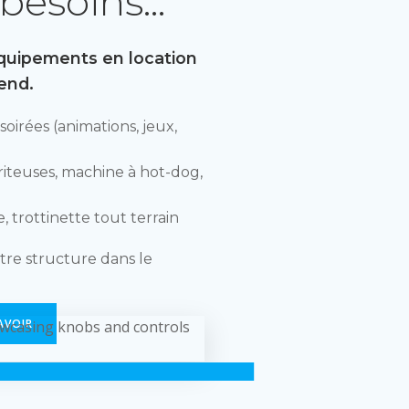
 besoins…
équipements en location
end.
oirées (animations, jeux,
riteuses, machine à hot-dog,
 trottinette tout terrain
tre structure dans le
AVOIR