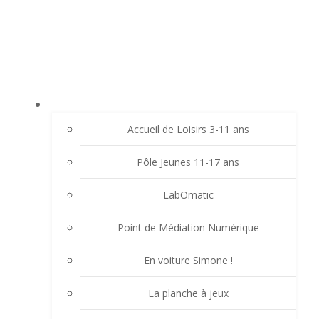
Aller
LE LAVOIR - FAMILLES RURALES SAINT-
au
CHRISTO VALFLEURY
contenu
ACCUEIL
Accueil de Loisirs 3-11 ans
Pôle Jeunes 11-17 ans
LabOmatic
Point de Médiation Numérique
En voiture Simone !
La planche à jeux