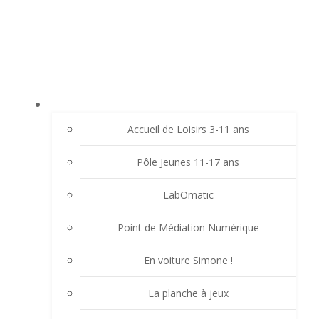
Aller
LE LAVOIR - FAMILLES RURALES SAINT-
au
CHRISTO VALFLEURY
contenu
ACCUEIL
Accueil de Loisirs 3-11 ans
Pôle Jeunes 11-17 ans
LabOmatic
Point de Médiation Numérique
En voiture Simone !
La planche à jeux