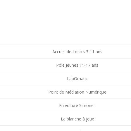
VOIR - FAMILLES RURALES SAINT-CHRISTO VAL
ACCUEIL
Accueil de Loisirs 3-11 ans
Pôle Jeunes 11-17 ans
LabOmatic
Point de Médiation Numérique
En voiture Simone !
La planche à jeux