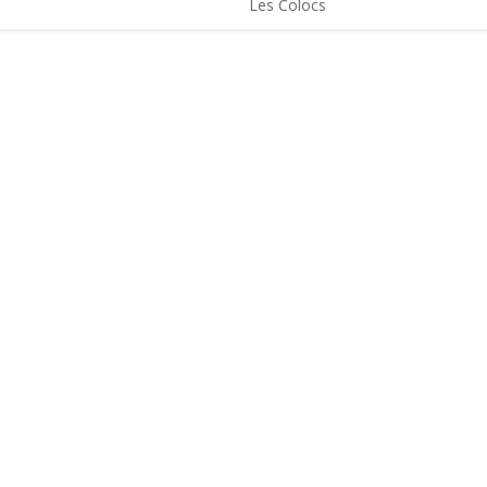
Les Colocs
LES ACTUS
LOCATIONS
AGENDA
CONTACT