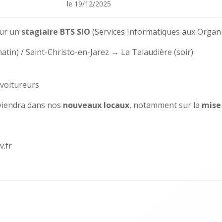
le
19/12/2025
ur un
stagiaire BTS SIO
(Services Informatiques aux Organi
tin) / Saint-Christo-en-Jarez → La Talaudière (soir)
ovoitureurs
viendra dans nos
nouveaux locaux
, notamment sur la
mise 
v.fr