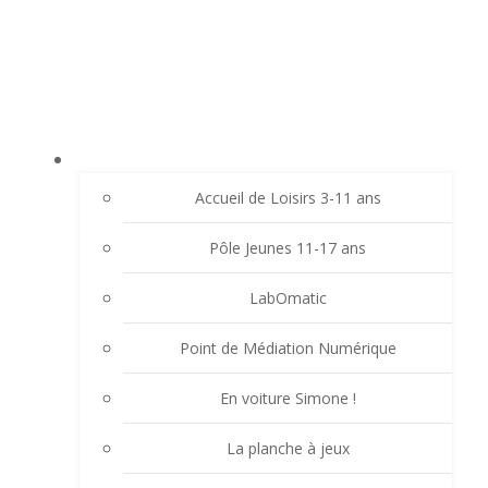
Aller
LE LAVOIR - FAMILLES RURALES SAINT-
au
CHRISTO VALFLEURY
contenu
ACCUEIL
Accueil de Loisirs 3-11 ans
Pôle Jeunes 11-17 ans
LabOmatic
Point de Médiation Numérique
En voiture Simone !
La planche à jeux