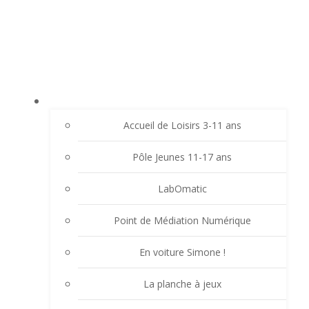
Aller
LE LAVOIR - FAMILLES RURALES SAINT-
au
CHRISTO VALFLEURY
contenu
ACCUEIL
Accueil de Loisirs 3-11 ans
Pôle Jeunes 11-17 ans
LabOmatic
Point de Médiation Numérique
En voiture Simone !
La planche à jeux