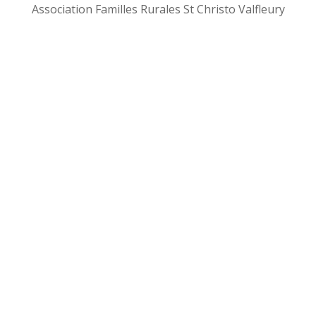
Association Familles Rurales St Christo Valfleury
Envoyez-nous
un message :
une qu