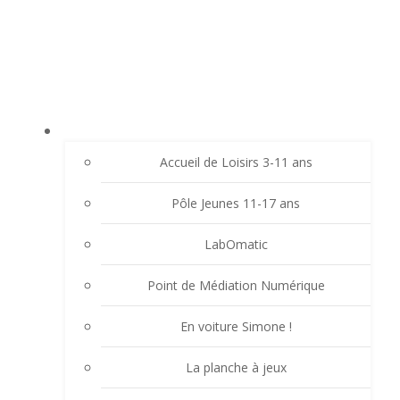
Aller
LE LAVOIR - FAMILLES RURALES SAINT-
au
CHRISTO VALFLEURY
contenu
ACCUEIL
Accueil de Loisirs 3-11 ans
Pôle Jeunes 11-17 ans
LabOmatic
Point de Médiation Numérique
En voiture Simone !
La planche à jeux