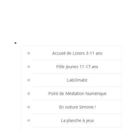
Aller
LE LAVOIR - FAMILLES RURALES SAINT-
au
CHRISTO VALFLEURY
contenu
ACCUEIL
Accueil de Loisirs 3-11 ans
Pôle Jeunes 11-17 ans
LabOmatic
Point de Médiation Numérique
En voiture Simone !
La planche à jeux