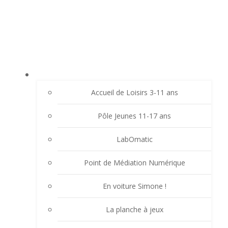
Aller
LE LAVOIR - FAMILLES RURALES SAINT-
au
CHRISTO VALFLEURY
contenu
ACCUEIL
Accueil de Loisirs 3-11 ans
Pôle Jeunes 11-17 ans
LabOmatic
Point de Médiation Numérique
En voiture Simone !
La planche à jeux