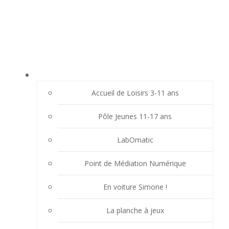
Aller
LE LAVOIR - FAMILLES RURALES SAINT-
au
CHRISTO VALFLEURY
contenu
ACCUEIL
Accueil de Loisirs 3-11 ans
Pôle Jeunes 11-17 ans
LabOmatic
Point de Médiation Numérique
En voiture Simone !
La planche à jeux